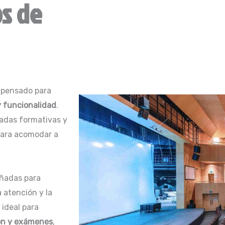
s de
 pensado para
 funcionalidad
.
nadas formativas y
para acomodar a
ñadas para
 atención y la
 ideal para
ión y exámenes
,