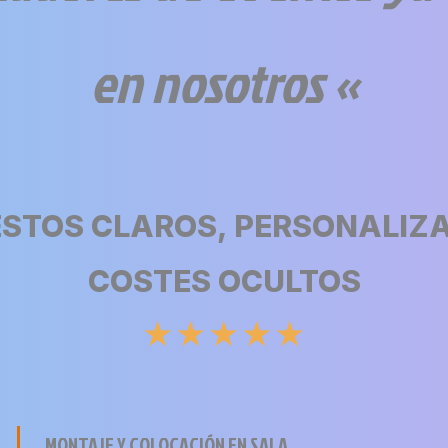
en nosotros «
STOS CLAROS, PERSONALIZA
COSTES OCULTOS
★
★
★
★
★
MONTAJE Y COLOCACIÓN EN SALA