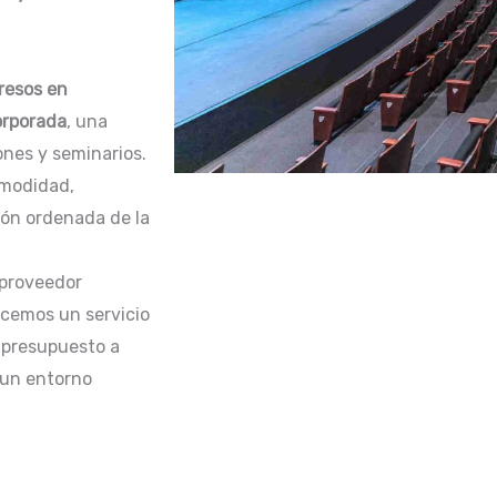
gresos en
orporada
, una
nes y seminarios.
omodidad,
ión ordenada de la
 proveedor
ecemos un servicio
u presupuesto a
 un entorno