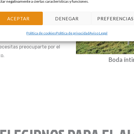
ctar negativamente a ciertas características y funciones.
ar tu evento sin
es para considerar esta
ACEPTAR
DENEGAR
PREFERENCIAS
Política de cookies
Política de privacidad
Aviso Legal
sas que se adaptan a la
ecesitas preocuparte por el
o.
el SB Icaria
Boda ínti