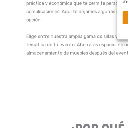
afe
práctica y económica que te permite personaliz
complicaciones. Aquí te dejamos algunas razon
opción:
Elige entre nuestra amplia gama de sillas y me
temática de tu evento. Ahorrarás espacio, no n
almacenamiento de muebles después del event
Congreso del Agua – Hot
★
★
★
★
★