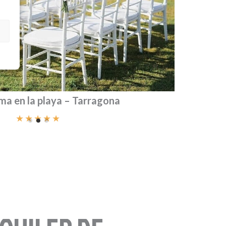
ma en la playa – Tarragona
★
★
★
★
★