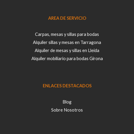
b
r
AREA DE SERVICIO
e
C
Carpas, mesas y sillas para bodas
o
Alquiler sillas y mesas en Tarragona
r
Alquiler de mesas y sillas en Lleida
r
Alquiler mobiliario para bodas Girona
e
o
ENLACES DESTACADOS
Blog
Sobre Nosotros