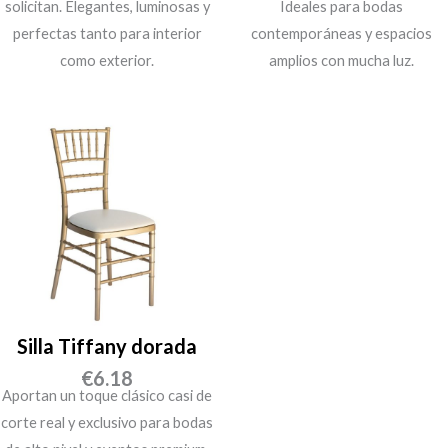
solicitan. Elegantes, luminosas y
Ideales para bodas
p
p
perfectas tanto para interior
contemporáneas y espacios
como exterior.
amplios con mucha luz.
r
r
e
e
c
c
i
i
o
o
o
a
r
c
i
t
Silla Tiffany dorada
g
u
€
6.18
Aportan un toque clásico casi de
i
a
corte real y exclusivo para bodas
n
l