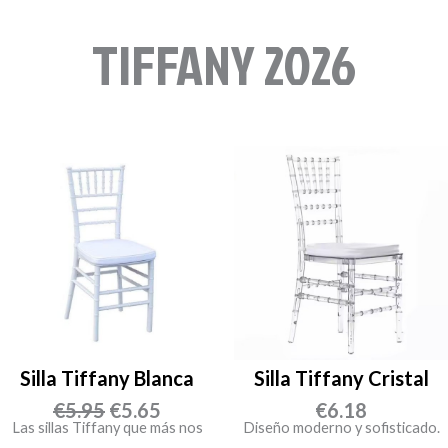
TIFFANY 2026
Silla Tiffany Blanca
Silla Tiffany Cristal
E
E
€
5.95
€
5.65
€
6.18
Las sillas Tiffany que más nos
Diseño moderno y sofisticado.
l
l